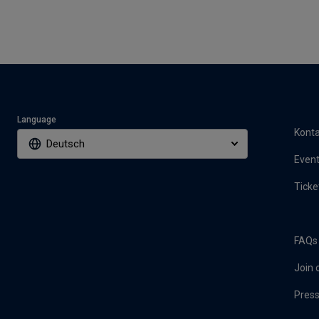
Language
Konta
Deutsch
Event
Ticke
FAQs
Join 
Pres