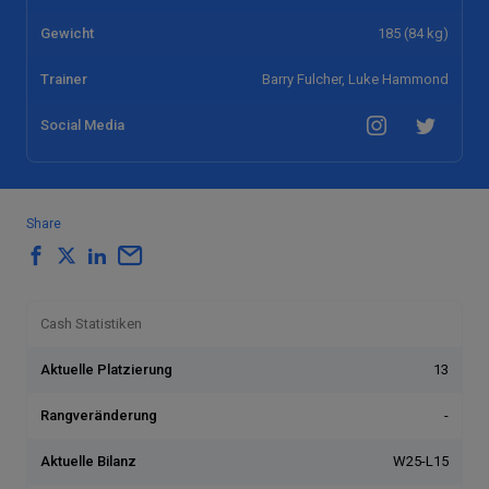
Gewicht
185 (84 kg)
Trainer
Barry Fulcher, Luke Hammond
Social Media
Share
Cash Statistiken
Aktuelle Platzierung
13
Rangveränderung
-
Aktuelle Bilanz
W25-L15