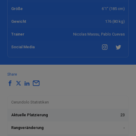
Größe
6'1" (185 cm)
Gewicht
176 (80 kg)
Trainer
Nicolas Massu, Pablo Cuevas
Social Media
Share
Cerundolo Statistiken
Aktuelle Platzierung
23
Rangveränderung
-