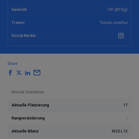
Gewicht
191 (87 kg)
Trainer
Tomas Josefus
Social Media
Share
Mensik Statistiken
Aktuelle Platzierung
17
Rangveränderung
-
Aktuelle Bilanz
W25-L13