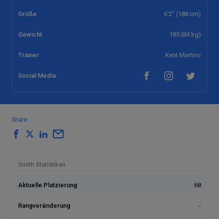
Größe
6'2" (188 cm)
Gewicht
185 (84 kg)
Trainer
Kent Martino
Social Media
Share
Smith Statistiken
Aktuelle Platzierung
68
Rangveränderung
-