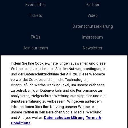
Event Infos
Partner
Tickets
Video
Datenschutzerklärung
FAQs
Impressum
Join our team
Newsletter
Presse
Cookies
Indem Sie Ihre Cookie-Einstellungen auswählen und diese
Webseite nutzen, stimmen Sie den Nutzungsbedingungen
und der Datenschutzrichtlinie der ATP zu. Diese Webseite
Follow Erste Bank Open
verwendet Cookies und ähnliche Technologien,
einschließlich Werbe-Tracking-Pixel, um unsere Webseite
zu betreiben, den Datenverkehr und die Performance zu
analysieren, zielgerichtete Werbung auszuspielen und die
Benutzererfahrung zu verbessern. Wir geben außerdem
Informationen über Ihre Nutzung unserer Webseite an
unsere Partner in den Bereichen Social Media, Werbung
The players shown are for illustrative purposes only. Qualification and
und Analyse weiter.
Datenschutzerklärung
Terms &
participation subject to ATP rules.
Conditions
Players may withdraw due to injury, illness or other grounds.